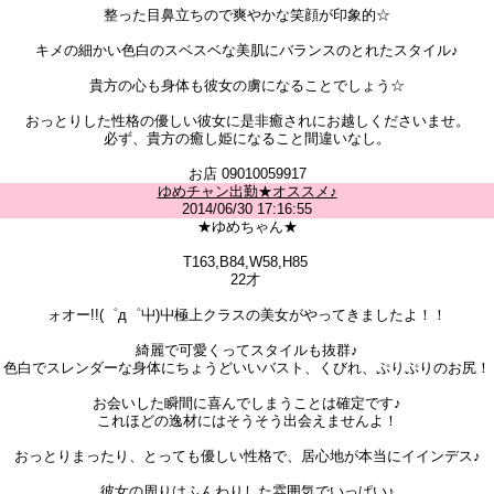
整った目鼻立ちので爽やかな笑顔が印象的☆
キメの細かい色白のスベスベな美肌にバランスのとれたスタイル♪
貴方の心も身体も彼女の虜になることでしょう☆
おっとりした性格の優しい彼女に是非癒されにお越しくださいませ。
必ず、貴方の癒し姫になること間違いなし。
お店 09010059917
ゆめチャン出勤★オススメ♪
2014/06/30 17:16:55
★ゆめちゃん★
T163,B84,W58,H85
22才
ォオー!!(゜д゜屮)屮極上クラスの美女がやってきましたよ！！
綺麗で可愛くってスタイルも抜群♪
色白でスレンダーな身体にちょうどいいバスト、くびれ、ぷりぷりのお尻！
お会いした瞬間に喜んでしまうことは確定です♪
これほどの逸材にはそうそう出会えませんよ！
おっとりまったり、とっても優しい性格で、居心地が本当にイインデス♪
彼女の周りはふんわりした雰囲気でいっぱい♪