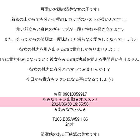
可愛いお顔の清楚な女の子です♪
着衣の上からでも分かる程のＥカップのバストが凄いんです！！
幼い顔立ちと身体のギャップが一段と性欲を掻き立てます♪
また、会ってからの笑顔は一度味わうと堪らなく愛おしくなるでしょう♪
彼女の魅力を引き出せるのは貴方しかおりませんよ！！
徐々に貴方好みになっていく彼女をみるのは快感を覚える事間違い有りません
彼女の魅力に存分とハマってみませんか！？
今日から貴方もファンになる事になるでしょう♪
お店 09010059917
あみなチャン出勤★オススメ♪
2014/06/30 19:55:58
★あみなちゃん★
T165,B85,W59,H86
24才
清潔感のある正統派の美女です♪