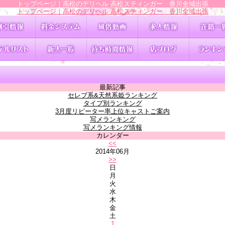
トップページ｜高松のデリヘル 高松スティンガー 香川全域出張
トップページ｜高松のデリヘル 高松スティンガー 香川全域出張
最新記事
セレブ系&天然系姫ランキング
タイプ別ランキング
3月度リピーター率上位キャストご案内
写メランキング
写メランキング情報
カレンダー
<<
2014年06月
>>
日
月
火
水
木
金
土
1